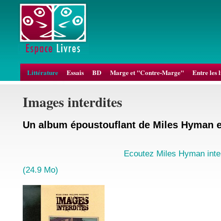
Littérature
Essais
BD
Marge et "Contre-Marge"
Entre les 
Images interdites
Un album époustouflant de Miles Hyman e
Ecoutez Miles Hyman inte
(24.9 Mo)