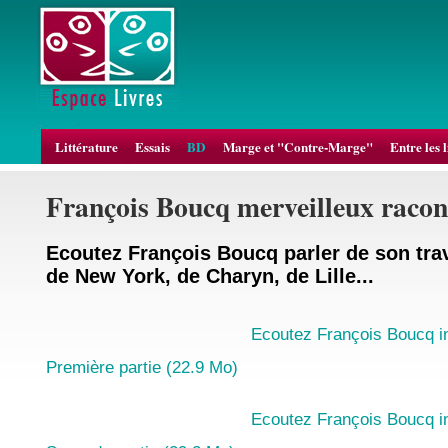
Littérature
Essais
BD
Marge et "Contre-Marge"
Entre les 
François Boucq merveilleux racon
Ecoutez François Boucq parler de son trav
de New York, de Charyn, de Lille...
Ecoutez François Boucq i
Première partie (22.9 Mo)
Ecoutez François Boucq i