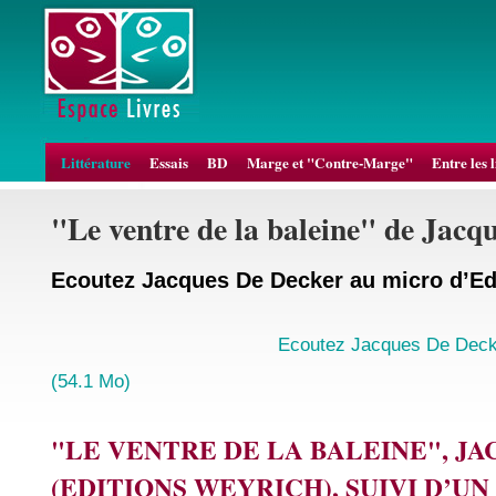
Littérature
Essais
BD
Marge et "Contre-Marge"
Entre les 
"Le ventre de la baleine" de Jacq
Ecoutez Jacques De Decker au micro d’E
Ecoutez Jacques De Deck
(54.1 Mo)
"LE VENTRE DE LA BALEINE", J
(EDITIONS WEYRICH), SUIVI D’U