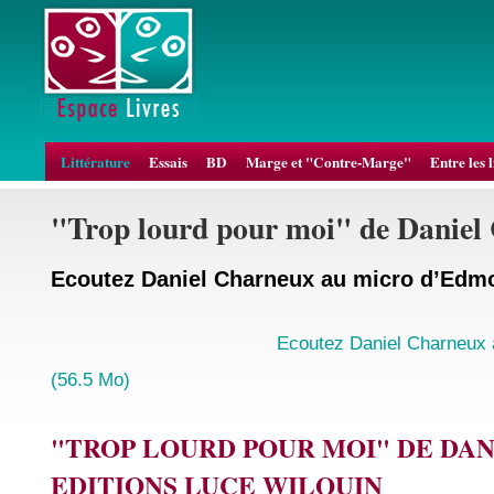
Littérature
Essais
BD
Marge et "Contre-Marge"
Entre les 
"Trop lourd pour moi" de Daniel
Ecoutez Daniel Charneux au micro d’Edm
Ecoutez Daniel Charneux 
(56.5 Mo)
"TROP LOURD POUR MOI" DE DA
EDITIONS LUCE WILQUIN