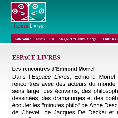
Littérature
Essais
BD
Marge et "Contre-Marge"
Entre les 
ESPACE LIVRES
Les rencontres d’Edmond Morrel
Dans l’
Espace Livres
, Edmond Morrel 
rencontres avec des acteurs du monde du
sens large, des écrivains, des philosop
dessinées, des dramaturges et des poè
écouter les "minutes philo" de Anne Desc
de Chevet" de Jacques De Decker et e