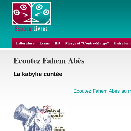
Littérature
Essais
BD
Marge et "Contre-Marge"
Entre les 
Ecoutez Fahem Abès
La kabylie contée
Ecoutez Fahem Abès au m