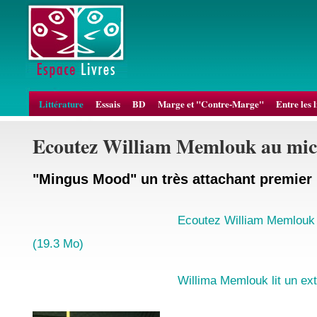
Littérature
Essais
BD
Marge et "Contre-Marge"
Entre les 
Ecoutez William Memlouk au mi
"Mingus Mood" un très attachant premier
Ecoutez William Memlouk
(19.3 Mo)
Willima Memlouk lit un ex