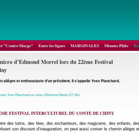
et "Contre-Marge"
Entre les lignes
MARGINALES
Minutes Philo
Ext
micro d’Edmond Morrel lors du 22ème Festival
iny
n allègre et enthousiaste d’un président. Il s’appelle Yves Planchard.
utez Yves Planchard au micro d’Edmond Morrel (17 Mo)
ÈME FESTIVAL INTERCULTUREL DU CONTE DE CHINY
tre des lutins, des fées, des enchanteurs, des magiciens, des enfants, de
elisant son discours d’inauguration, on peut aussi croiser le chemin allègre e