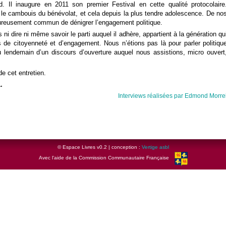
d. Il inaugure en 2011 son premier Festival en cette qualité protocolaire
 le cambouis du bénévolat, et cela depuis la plus tendre adolescence. De no
heureusement commun de dénigrer l’engagement politique.
i dire ni même savoir le parti auquel il adhère, appartient à la génération qu
ons de citoyenneté et d’engagement. Nous n’étions pas là pour parler politiqu
 lendemain d’un discours d’ouverture auquel nous assistions, micro ouvert
de cet entretien.
.
Interviews réalisées par Edmond Morre
© Espace Livres v0.2 | conception :
Vertige asbl
Avec l'aide de la Commission Communautaire Française