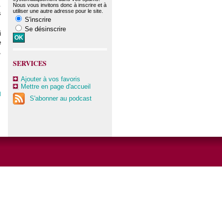
.
Nous vous invitons donc à inscrire et à
utiliser une autre adresse pour le site.
s
S'inscrire
Se désinscrire
i
e
,
SERVICES
Ajouter à vos favoris
Mettre en page d'accueil
l
S'abonner au podcast