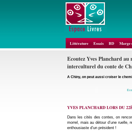
Littérature
Essais
BD
Marge 
Ecoutez Yves Planchard au 
interculturel du conte de Ch
A Chiny, on peut aussi croiser le chemi
Eco
YVES PLANCHARD LORS DU 22
Dans les cités des contes, on rencon
morrel, mais au détour d’une ruelle, r
enthousiaste d’un président !