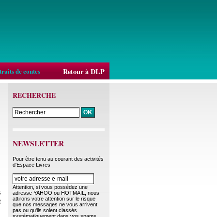
raits de contes
Retour à DLP
RECHERCHE
NEWSLETTER
Pour être tenu au courant des activités
d'Espace Livres
Attention, si vous possédez une
s
adresse YAHOO ou HOTMAIL, nous
attirons votre attention sur le risque
t
que nos messages ne vous arrivent
pas ou qu'ils soient classés
systématiquement dans vos spams.