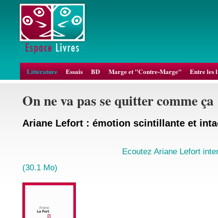
Littérature
Essais
BD
Marge et "Contre-Marge"
Entre les 
On ne va pas se quitter comme ça
Ariane Lefort : émotion scintillante et int
Ecoutez Ariane Lefort int
(30.1 Mo)