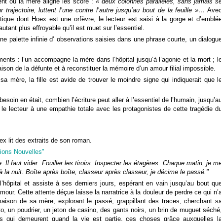
t où la mère aligne les score :
« deux colonnes parallèles, sans jamais s
 trajectoire, luttent l’une contre l’autre jusqu’au bout de la feuille »…
Ave
lliptique dont Hoex est une orfèvre, le lecteur est saisi à la gorge et d’emblé
utant plus effroyable qu’il est muet sur l’essentiel.
 une palette infinie d’ observations saisies dans une phrase courte, un dialogu
ts : l’un accompagne la mère dans l’hôpital jusqu’à l’agonie et la mort ; l
aison de la défunte et à reconstituer la mémoire d’un amour filial impossible.
 mère, la fille est avide de trouver le moindre signe qui indiquerait que l
soin en était, combien l’écriture peut aller à l’essentiel de l’humain, jusqu’a
t le lecteur à une empathie totale avec les protagonistes de cette tragédie d
ex lit des extraits de son roman.
ions Nouvelles"
Il faut vider. Fouiller les tiroirs. Inspecter les étagères. Chaque matin, je m
 la nuit. Boîte après boîte, classeur après classeur, je décime le passé."
pital et assiste à ses derniers jours, espérant en vain jusqu’au bout qu
our. Cette attente déçue laisse la narratrice à la douleur de perdre ce qui n’
maison de sa mère, explorant le passé, grappillant des traces, cherchant s
, un poudrier, un jeton de casino, des gants noirs, un brin de muguet séché
s qui demeurent quand la vie est partie, ces choses grâce auxquelles l