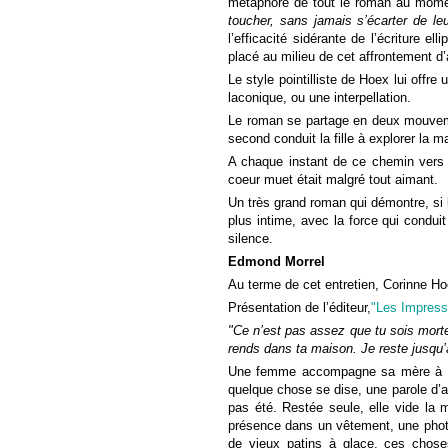
métaphore de tout le roman au momen
toucher, sans jamais s’écarter de leur
l’efficacité sidérante de l’écriture e
placé au milieu de cet affrontement d’a
Le style pointilliste de Hoex lui offre
laconique, ou une interpellation.
Le roman se partage en deux mouvemen
second conduit la fille à explorer la m
A chaque instant de ce chemin vers sa
coeur muet était malgré tout aimant.
Un très grand roman qui démontre, si be
plus intime, avec la force qui condui
silence.
Edmond Morrel
Au terme de cet entretien, Corinne Ho
Présentation de l’éditeur,
"Les Impress
"Ce n’est pas assez que tu sois morte. 
rends dans ta maison. Je reste jusqu’à
Une femme accompagne sa mère à l’hô
quelque chose se dise, une parole d’am
pas été. Restée seule, elle vide la 
présence dans un vêtement, une photo
de vieux patins à glace, ces chose