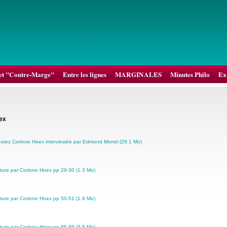
et "Contre-Marge"
Entre les lignes
MARGINALES
Minutes Philo
Ext
ex
utez Corinne Hoex interviewée par Edmond Morrel (29.1 Mo)
ture par Corinne Hoex pp 29-30 (1.3 Mo)
ture par Corinne Hoex pp 50-51 (1.8 Mo)
ture par Corinne Hoex pp 85-86 (3.5 Mo)