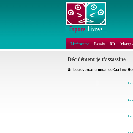
Littérature
Essais
BD
Marge 
Décidément je t’assassine
Un bouleversant roman de Corinne Ho
Eco
Lec
Lec
Lec