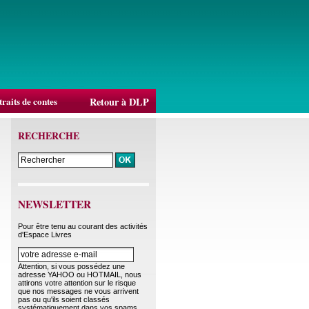
raits de contes
Retour à DLP
RECHERCHE
NEWSLETTER
Pour être tenu au courant des activités
d'Espace Livres
Attention, si vous possédez une
adresse YAHOO ou HOTMAIL, nous
attirons votre attention sur le risque
que nos messages ne vous arrivent
pas ou qu'ils soient classés
systématiquement dans vos spams.