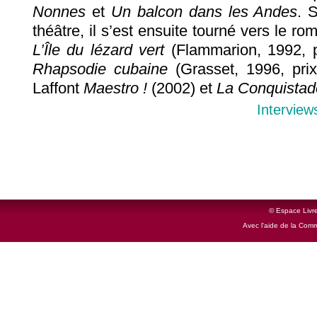
Nonnes
et
Un balcon dans les Andes
. 
théâtre, il s’est ensuite tourné vers le rom
L’Île du lézard vert
(Flammarion, 1992, p
Rhapsodie cubaine
(Grasset, 1996, prix 
Laffont
Maestro !
(2002) et
La Conquistad
Interview
© Espace Livre
Avec l'aide de la Com