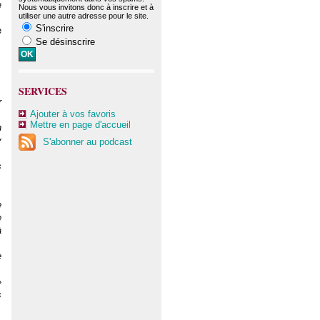
e
Nous vous invitons donc à inscrire et à
utiliser une autre adresse pour le site.
S'inscrire
e
Se désinscrire
SERVICES
r
Ajouter à vos favoris
Mettre en page d'accueil
n
y
S'abonner au podcast
s
,
e
e
à
e
,
»
s