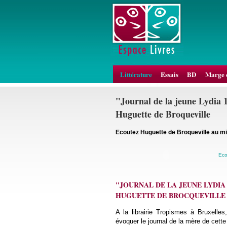
Littérature
Essais
BD
Marge 
"Journal de la jeune Lydia 
Huguette de Broqueville
Ecoutez Huguette de Broqueville au m
Eco
"JOURNAL DE LA JEUNE LYDIA 
HUGUETTE DE BROCQUEVILLE
A la librairie Tropismes à Bruxelles
évoquer le journal de la mère de cette