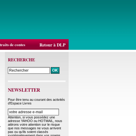
raits de contes
Retour à DLP
RECHERCHE
NEWSLETTER
Pour être tenu au courant des activités
d'Espace Livres
Attention, si vous possédez une
adresse YAHOO ou HOTMAIL, nous
attirons votre attention sur le risque
r
que nos messages ne vous arrivent
pas ou qu'ils soient classés
systématiquement dans vos spams.