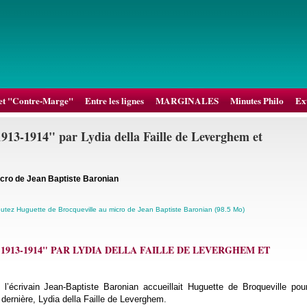
et "Contre-Marge"
Entre les lignes
MARGINALES
Minutes Philo
Ext
1913-1914" par Lydia della Faille de Leverghem et
icro de Jean Baptiste Baronian
utez Huguette de Brocqueville au micro de Jean Baptiste Baronian (98.5 Mo)
1913-1914" PAR LYDIA DELLA FAILLE DE LEVERGHEM ET
, l’écrivain Jean-Baptiste Baronian accueillait Huguette de Broqueville pou
 dernière, Lydia della Faille de Leverghem.