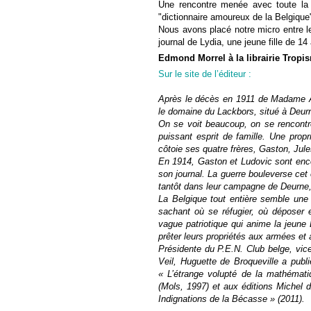
Une rencontre menée avec toute la 
"dictionnaire amoureux de la Belgique" 
Nous avons placé notre micro entre le
journal de Lydia, une jeune fille de 14 
Edmond Morrel à la librairie Tropi
Sur le site de l’éditeur :
Après le décès en 1911 de Madame Al
le domaine du Lackbors, situé à Deur
On se voit beaucoup, on se rencontre
puissant esprit de famille. Une prop
côtoie ses quatre frères, Gaston, Jules
En 1914, Gaston et Ludovic sont enco
son journal. La guerre bouleverse cet 
tantôt dans leur campagne de Deurne, 
La Belgique tout entière semble une 
sachant où se réfugier, où déposer e
vague patriotique qui anime la jeune 
prêter leurs propriétés aux armées et
Présidente du P.E.N. Club belge, vic
Veil, Huguette de Broqueville a pub
« L’étrange volupté de la mathématiq
(Mols, 1997) et aux éditions Michel d
Indignations de la Bécasse » (2011).