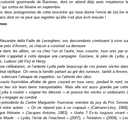
curiosité gourmande de Baronian, dont on attend déjà avec impatience l
qui sortira en librairie en septembre.
s deux protagonistes de cette rencontre qui nous donne l’envie de (re) lire l
ans dont on ne peut que regretter qu’elle n’ait plus écrit ensuite !
smes
exandre della Faille de Leverghem, ses descendants continuent à vivre su
ne près d’Anvers, où chacun a construit sa demeure.
 dans les allées, on va chez l’un et l’autre, tous cousins, tous unis par u
riété s’appelait à cette époque une campagne. Gustave, le père de Lydia, 
, Ludovic (dit Fio) et Henry.
re célibataires, et l’ardente Lydia parle beaucoup de ces jeunes oncles dan
état idyllique. On verra la famille partant au gré des rumeurs, tantôt à Anvers
subissant l’attaque de zeppelins, ou l’attente des obus.
vaste fourmilière affolée de gens courant en tous sens, perdant le nord, n
n lieu sûr leurs biens transportables. Mais elle est aussi grandie par cett
Lydia à vouloir « soigner les blessés » et pousse les oncles si séduisants 
 à s’engager au combat.
e-présidente du Centre Marguerite Yourcenar, membre du jury du Prix Simon
lié entre autres : « On ne répond pas à un crapaud » (Calmann-Lévy, 1968)
ue littéraire » (Jacques Antoine, 1983), « Uraho ? Es-tu toujours vivant 
e Maule : « Lydia, l’éclat de l’inachevé » (2007), « Tentation » (2009), « Le