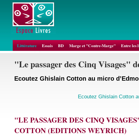
Littérature
Essais
BD
Marge et "Contre-Marge"
Entre les 
"Le passager des Cinq Visages" d
Ecoutez Ghislain Cotton au micro d’Edmo
Ecoutez Ghislain Cotton 
"LE PASSAGER DES CINQ VISAGES
COTTON (EDITIONS WEYRICH)