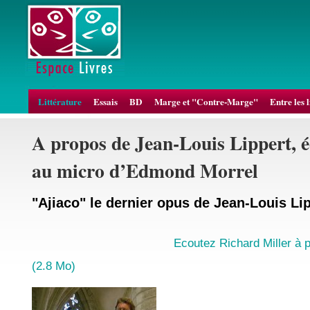
Littérature
Essais
BD
Marge et "Contre-Marge"
Entre les 
A propos de Jean-Louis Lippert, 
au micro d’Edmond Morrel
"Ajiaco" le dernier opus de Jean-Louis Li
Ecoutez Richard Miller à 
(2.8 Mo)