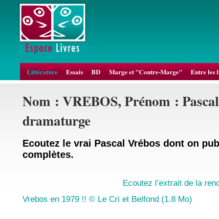
Littérature
Essais
BD
Marge et "Contre-Marge"
Entre les 
Nom : VREBOS, Prénom : Pascal, 
dramaturge
Ecoutez le vrai Pascal Vrébos dont on pub
complètes.
Ecoutez l’extrait de la ren
Vrebos en 1979 !! © Le Cri et Belfond (1.8 Mo)