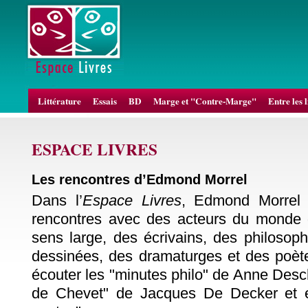
Littérature
Essais
BD
Marge et "Contre-Marge"
Entre les 
ESPACE LIVRES
Les rencontres d’Edmond Morrel
Dans l’
Espace Livres
, Edmond Morrel 
rencontres avec des acteurs du monde du
sens large, des écrivains, des philosop
dessinées, des dramaturges et des poè
écouter les "minutes philo" de Anne Desc
de Chevet" de Jacques De Decker et e